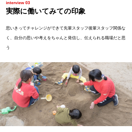
interview 03
実際に働いてみての印象
思いきってチャレンジができて先輩スタッフ後輩スタッフ関係な
く、自分の思いや考えをちゃんと発信し、伝えられる職場だと思
HOME
う
事業所・会社紹介
働く環境・福利厚生
インタビュー
募集案内
HOME
事業所・会社紹介
働く環境・福利厚生
インタビュー