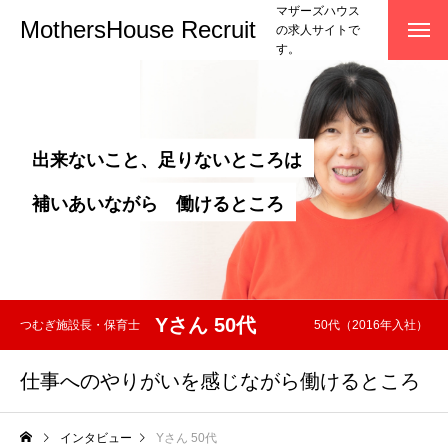
マザーズハウス
MothersHouse Recruit
の求人サイトで
す。
出
来
な
い
こ
と
、
足
り
な
い
と
こ
ろ
は
補
い
あ
い
な
が
ら
働
け
る
と
こ
ろ
Yさん 50代
つむぎ施設長・保育士
50代（2016年入社）
仕事へのやりがいを感じながら働けるところ
インタビュー
Yさん 50代