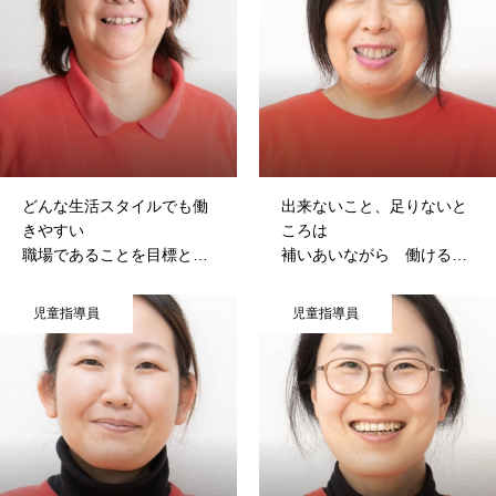
どんな生活スタイルでも働
出来ないこと、足りないと
きやすい
ころは
職場であることを目標とし
補いあいながら 働けると
HOME
ている会社
ころ
児童指導員
児童指導員
事業所・会社紹介
働く環境・福利厚生
インタビュー
募集案内