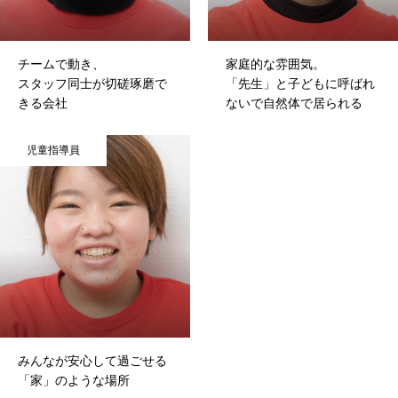
HOME
事業所・会社紹介
働く環境・福利厚生
インタビュー
チームで動き、
家庭的な雰囲気。
スタッフ同士が切磋琢磨で
「先生」と子どもに呼ばれ
きる会社
ないで自然体で居られる
児童指導員
みんなが安心して過ごせる
「家」のような場所