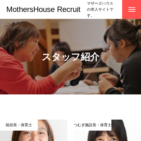
マザーズハウス
MothersHouse Recruit
の求人サイトで
す。
スタッフ紹介
統括長・保育士
つむぎ施設長・保育士